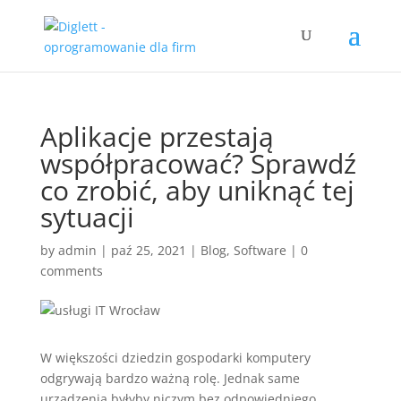
Aplikacje przestają
współpracować? Sprawdź
co zrobić, aby uniknąć tej
sytuacji
by
admin
|
paź 25, 2021
|
Blog
,
Software
|
0
comments
W większości dziedzin gospodarki komputery
odgrywają bardzo ważną rolę. Jednak same
urządzenia byłyby niczym bez odpowiedniego