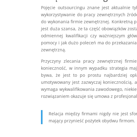
Pojęcie outsourcingu znane jest aktualnie 
wykorzystywanie do pracy zewnętrznych źróde
do wykonania firmie zewnętrznej. Konkretną pr
jest duża szansa, że ta część obowiązków zosta
odmiennej kwalifikacji czy ważniejszym głó
pomocy i jak dużo poleceń ma do przekazania 
zewnętrzną.
Przyczyny zlecania pracy zewnętrznej firm
konieczność, w innym wypadku strategia maj
bywa, że jest to po prostu najbardziej op
umotywowany jest zazwyczaj koniecznością, a
wymaga wykwalifikowania zawodowego, niekied
rozwiązaniem okazuje się umowa z profesjonaln
Relacja między firmami nigdy nie jest sfo
mający przynieść pożytek obydwu firmom.