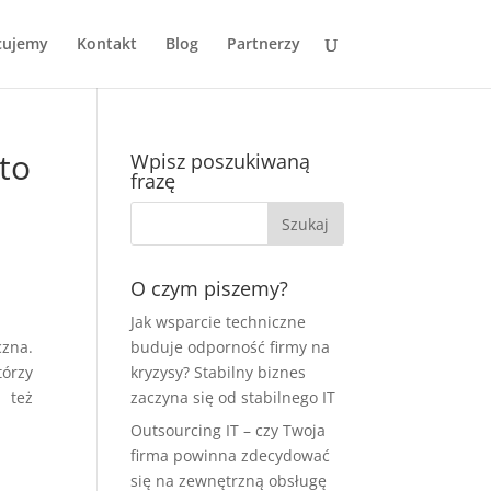
cujemy
Kontakt
Blog
Partnerzy
to
Wpisz poszukiwaną
frazę
O czym piszemy?
Jak wsparcie techniczne
czna.
buduje odporność firmy na
tórzy
kryzysy? Stabilny biznes
 też
zaczyna się od stabilnego IT
Outsourcing IT – czy Twoja
firma powinna zdecydować
się na zewnętrzną obsługę