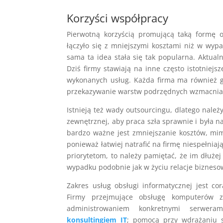
Korzyści współpracy
Pierwotną korzyścią promującą taką formę o
łączyło się z mniejszymi kosztami niż w wyp
sama ta idea stała się tak popularna. Aktualn
Dziś firmy stawiają na inne często istotniejs
wykonanych usług. Każda firma ma również gł
przekazywanie warstw podrzędnych wzmacnia c
Istnieją też wady outsourcingu, dlatego nale
zewnętrznej, aby praca szła sprawnie i była n
bardzo ważne jest zmniejszanie kosztów, mim
ponieważ łatwiej natrafić na firmę niespełnia
priorytetom, to należy pamiętać, że im dłużej
wypadku podobnie jak w życiu relacje biznes
Zakres usług obsługi informatycznej jest c
Firmy przejmujące obsługę komputerów z
administrowaniem konkretnymi serweram
konsultingiem IT
; pomocą przy wdrażaniu 