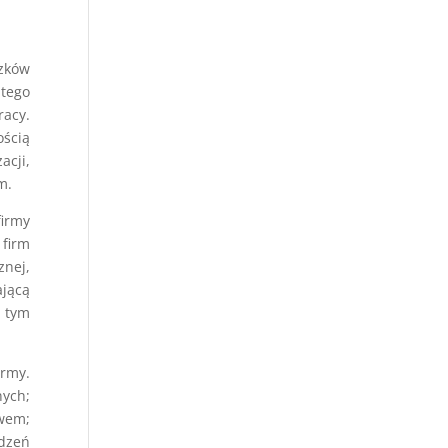
ązków
atego
racy.
ością
acji,
m.
firmy
 firm
znej,
ającą
W tym
irmy.
ych;
wem;
dzeń