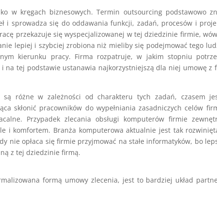
tylko w kręgach biznesowych. Termin outsourcing podstawowo z
ł i sprowadza się do oddawania funkcji, zadań, procesów i proj
acę przekazuje się wyspecjalizowanej w tej dziedzinie firmie, wó
nie lepiej i szybciej zrobiona niż mieliby się podejmować tego lud
wnym kierunku pracy. Firma rozpatruje, w jakim stopniu potrz
i na tej podstawie ustanawia najkorzystniejszą dla niej umowę z 
ie są różne w zależności od charakteru tych zadań, czasem je
ąca skłonić pracowników do wypełniania zasadniczych celów fir
łacalne. Przypadek zlecania obsługi komputerów firmie zewnęt
le i komfortem. Branża komputerowa aktualnie jest tak rozwinięt
y nie opłaca się firmie przyjmować na stałe informatyków, bo le
ą z tej dziedzinie firmą.
rmalizowana formą umowy zlecenia, jest to bardziej układ partne