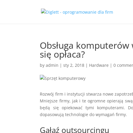
Obsługa komputerów w 
się opłaca?
by
admin
|
sty 2, 2018
|
Hardware
|
0 comme
Rozwój firm i instytucji stwarza nowe zapotrz
Mniejsze firmy, jak i te ogromne opierają sw
będą się opiekować tymi komputerami. Dob
dopasowują technologie do wymagań firmy.
Gałąź outsourcingu