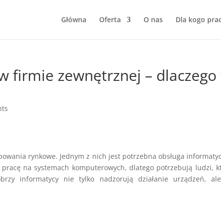
Główna
Oferta
O nas
Dla kogo pra
firmie zewnętrznej – dlaczego 
nts
ebowania rynkowe. Jednym z nich jest potrzebna obsługa informaty
ą pracę na systemach komputerowych, dlatego potrzebują ludzi, k
rzy informatycy nie tylko nadzorują działanie urządzeń, ale