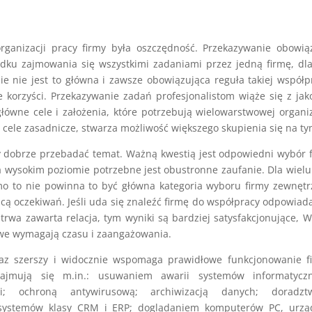
rganizacji pracy firmy była oszczędność. Przekazywanie obowi
adku zajmowania się wszystkimi zadaniami przez jedną firmę, dl
ie nie jest to główna i zawsze obowiązująca reguła takiej współp
ze korzyści. Przekazywanie zadań profesjonalistom wiąże się z jak
ówne cele i założenia, które potrzebują wielowarstwowej organiz
ele zasadnicze, stwarza możliwość większego skupienia się na ty
ży dobrze przebadać temat. Ważną kwestią jest odpowiedni wybór 
a wysokim poziomie potrzebne jest obustronne zaufanie. Dla wielu
o to nie powinna to być główna kategoria wyboru firmy zewnętr
jącą oczekiwań. Jeśli uda się znaleźć firmę do współpracy odpowiad
 trwa zawarta relacja, tym wyniki są bardziej satysfakcjonujące, 
owe wymagają czasu i zaangażowania.
oraz szerszy i widocznie wspomaga prawidłowe funkcjonowanie f
ajmują się m.in.: usuwaniem awarii systemów informatyczn
i; ochroną antywirusową; archiwizacją danych; doradzt
systemów klasy CRM i ERP; doglądaniem komputerów PC, urzą