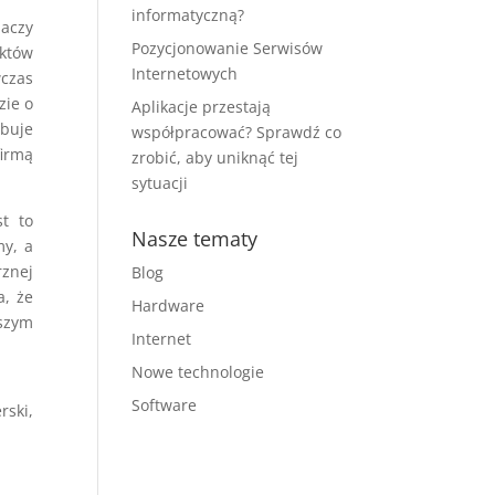
informatyczną?
naczy
Pozycjonowanie Serwisów
ektów
Internetowych
wczas
zie o
Aplikacje przestają
ebuje
współpracować? Sprawdź co
firmą
zrobić, aby uniknąć tej
sytuacji
st to
Nasze tematy
my, a
rznej
Blog
a, że
Hardware
pszym
Internet
Nowe technologie
Software
rski,